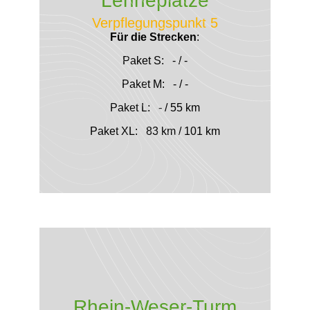
Lenneplätze
Verpflegungspunkt 5
Für die Strecken
:
Paket S: - / -
Paket M: - / -
Paket L: - / 55 km
Paket XL: 83 km / 101 km
Rhein-Weser-Turm