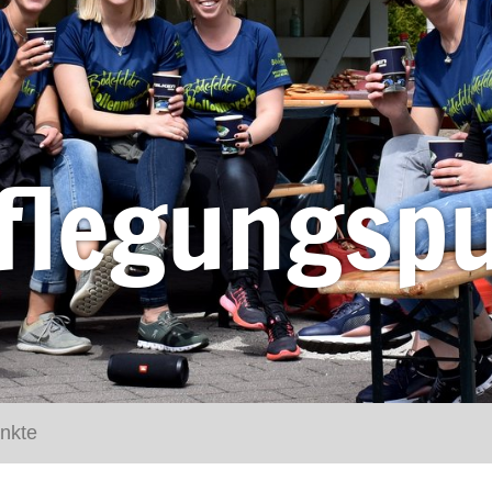
flegungsp
nkte