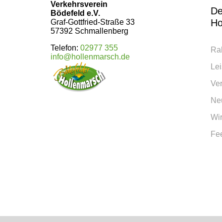
Verkehrsverein
De
Bödefeld e.V.
Ho
Graf-Gottfried-Straße 33
57392 Schmallenberg
Telefon:
02977 355
Ra
info@hollenmarsch.de
Le
Ve
Neu
Wir
Fe