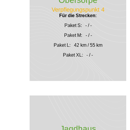
Obersorpe
Verpflegungspunkt 4
Für die Strecken
:
Paket S: - / -
Paket M: - / -
Paket L: 42 km / 55 km
Paket XL: - / -
Jagdhaus