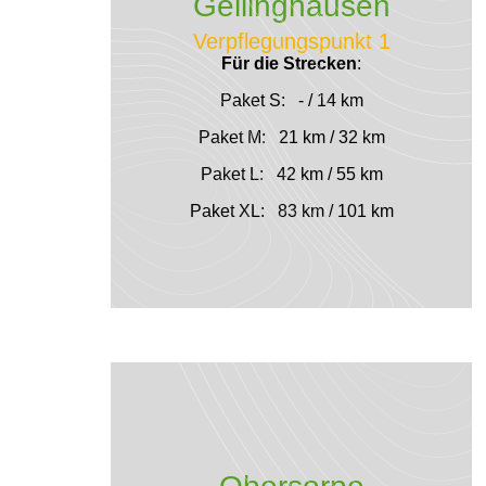
Gellinghausen
Verpflegungspunkt 1
Für die Strecken
:
Paket S: - / 14 km
Paket M: 21 km / 32 km
Paket L: 42 km / 55 km
Paket XL: 83 km / 101 km