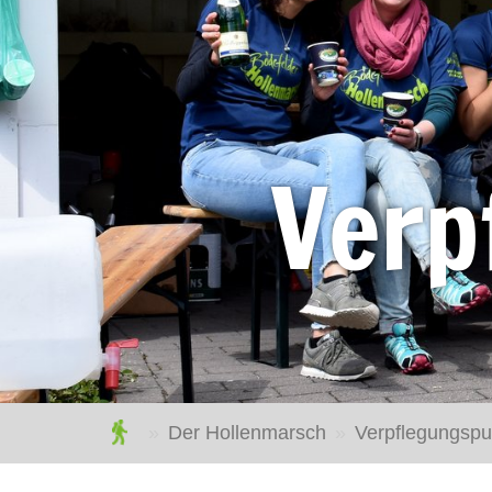
Verp
hollenmarsch.de
Der Hollenmarsch
Verpflegungspu