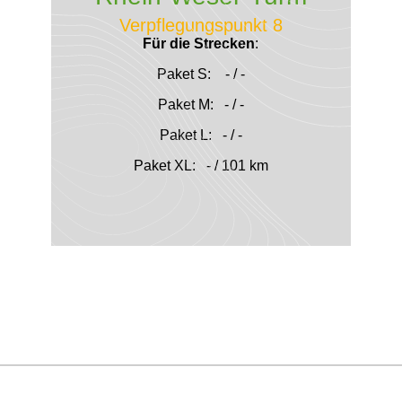
Verpflegungspunkt 8
Für die Strecken
:
Paket S: - / -
Paket M: - / -
Paket L: - / -
Paket XL: - / 101 km