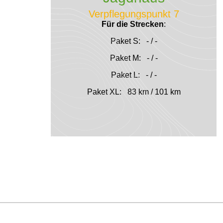
Verpflegungspunkt 7
Für die Strecken
:
Paket S: - / -
Paket M: - / -
Paket L: - / -
Paket XL: 83 km / 101 km