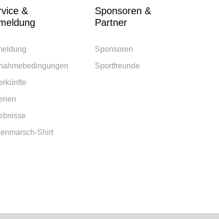
rvice &
Sponsoren &
meldung
Partner
eldung
Sponsoren
lnahmebedingungen
Sportfreunde
erkünfte
erien
ebnisse
lenmarsch-Shirt