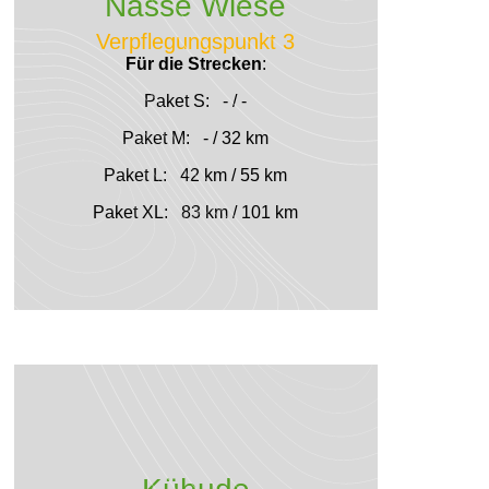
Nasse Wiese
Verpflegungspunkt 3
Für die Strecken
:
Paket S: - / -
Paket M: - / 32 km
Paket L: 42 km / 55 km
Paket XL: 83 km / 101 km