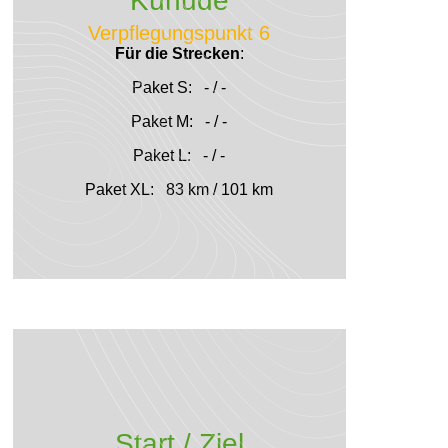
Kühude
Verpflegungspunkt 6
Für die Strecken
:
Paket S: - / -
Paket M: - / -
Paket L: - / -
Paket XL: 83 km / 101 km
Start / Ziel