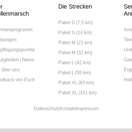
r
Die Strecken
Se
llenmarsch
An
Paket S (7,5 km)
hmenprogramm
Anm
Paket S (14 km)
istungen
Tei
Paket M (21 km)
rpflegungspunkte
Unt
Paket M (32 km)
igkeiten / News
Gal
Paket L (42 km)
 über uns
Erg
Paket L (55 km)
edback von Euch
Hol
Paket XL (83 km)
Paket XL (101 km)
Datenschutz
Kontakt
Impressum