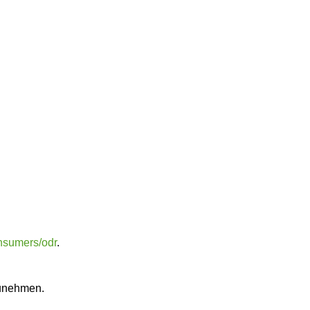
onsumers/odr
.
lzunehmen.