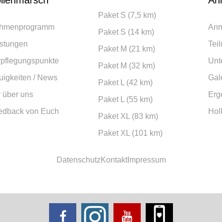
llenmarsch
An
Paket S (7,5 km)
hmenprogramm
Anm
Paket S (14 km)
istungen
Tei
Paket M (21 km)
rpflegungspunkte
Unt
Paket M (32 km)
igkeiten / News
Gal
Paket L (42 km)
 über uns
Erg
Paket L (55 km)
edback von Euch
Hol
Paket XL (83 km)
Paket XL (101 km)
Datenschutz
Kontakt
Impressum