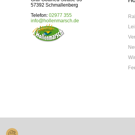
Ho
57392 Schmallenberg
Telefon:
02977 355
Ra
info@hollenmarsch.de
Le
Ve
Neu
Wir
Fe