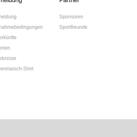
meldung
Partner
eldung
Sponsoren
lnahmebedingungen
Sportfreunde
erkünfte
erien
ebnisse
lenmarsch-Shirt