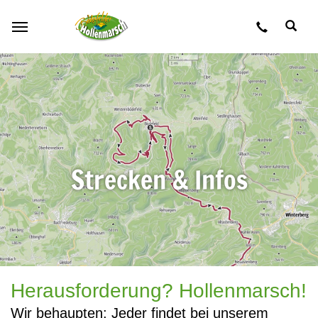
Zum Hauptinhalt springen
Strecken & Infos
Herausforderung? Hollenmarsch!
Wir behaupten: Jeder findet bei unserem